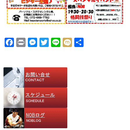
F
Pr
M
T
Li
M
共
ac
in
e
w
n
ix
有
e
t
ss
itt
e
i
b
e
er
o
n
o
g
k
er