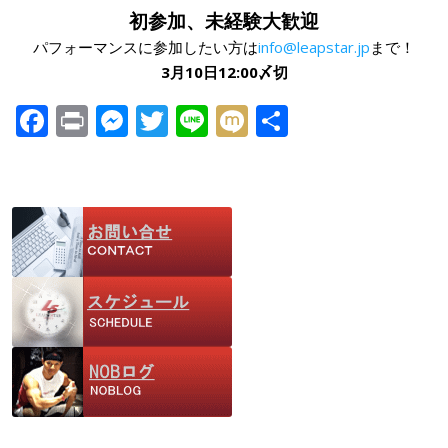
初参加、未経験大歓迎
パフォーマンスに参加したい方は
info@leapstar.jp
まで！
3月10日12:00〆切
F
Pr
M
T
Li
M
共
ac
in
e
w
n
ix
有
e
t
ss
itt
e
i
b
e
er
o
n
o
g
k
er