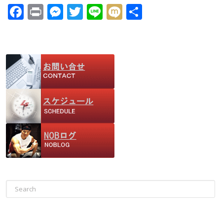
F
Pr
M
T
Li
M
共
ac
in
e
w
n
ix
有
e
t
ss
itt
e
i
b
e
er
o
n
o
g
k
er