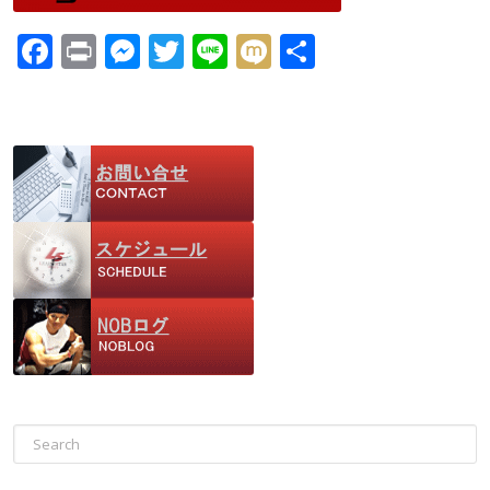
F
Pr
M
T
Li
M
共
ac
in
e
w
n
ix
有
e
t
ss
itt
e
i
b
e
er
o
n
o
g
k
er