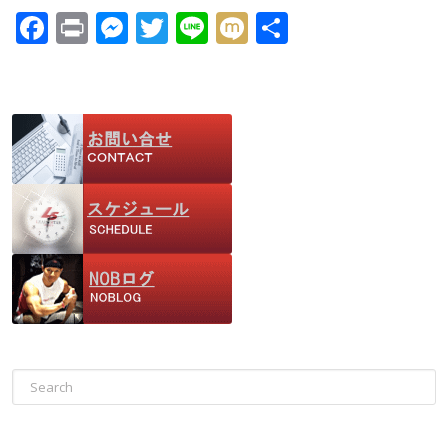
F
Pr
M
T
Li
M
共
ac
in
e
w
n
ix
有
e
t
ss
itt
e
i
b
e
er
o
n
o
g
k
er