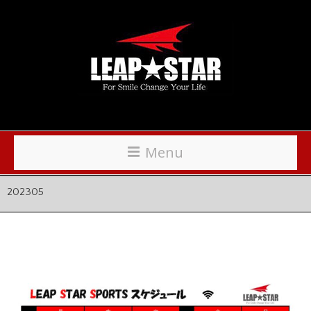
Menu
202305