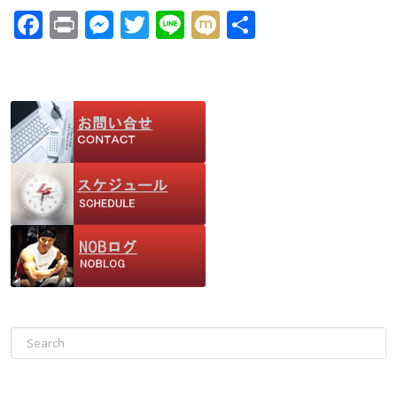
F
Pr
M
T
Li
M
共
ac
in
e
w
n
ix
有
e
t
ss
itt
e
i
b
e
er
o
n
o
g
k
er