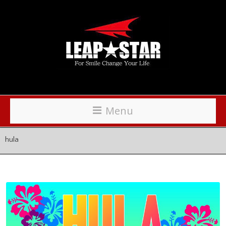
Menu
hula