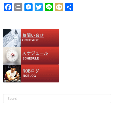
F
Pr
M
T
Li
M
共
ac
in
e
w
n
ix
有
e
t
ss
itt
e
i
b
e
er
o
n
o
g
k
er