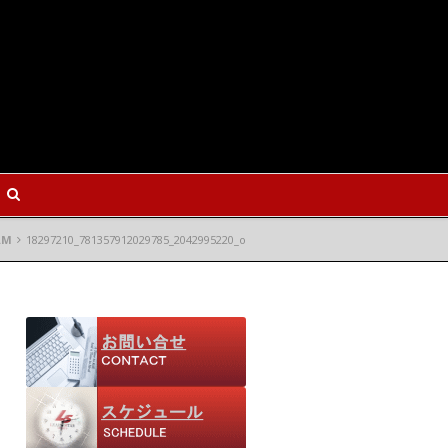
AM
18297210_781357912029785_2042995220_o