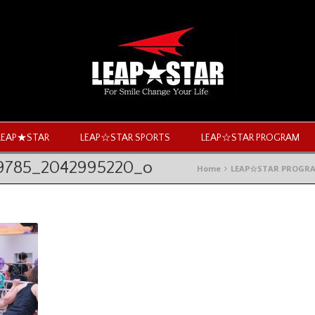
LEAP★STAR
LEAP☆STAR SPORTS
LEAP☆STAR PROGRAM
29785_2042995220_o
Home
LEAP☆STAR PROGR