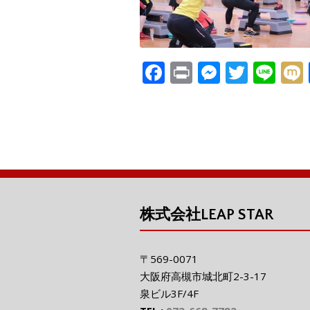
F
Pr
M
T
Li
ac
in
e
w
n
e
t
ss
itt
e
i
b
e
er
o
n
o
g
k
er
株式会社LEAP STAR
〒569-0071
大阪府高槻市城北町2-3-17
泉ビル3F/4F