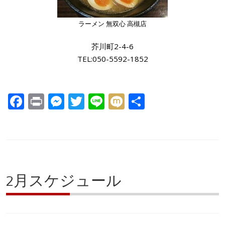
ラーメン 無双心 高槻店
芥川町2-4-6
TEL:050-5592-1852
F
Pr
M
T
Li
M
共
ac
in
e
w
n
ix
有
e
t
ss
itt
e
i
b
e
er
o
n
o
g
2月スケジュール
k
er