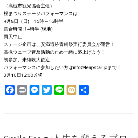
（高槻市観光協会主催）
桜まつりステージパフォーマンスは
4月8日（日) 15時～16時半
集合時間 :14時半 (現地)
雨天中止
ステージ企画は、安満遺跡青銅祭実行委員会が運営！
高槻ウェーブ普及活動のため一緒に盛上げよう！
初参加、未経験大歓迎
パフォーマンスに参加したい方はinfo@leapstar.jpまで！
3月10日12:00〆切
F
Pr
M
T
Li
M
共
ac
in
e
w
n
ix
有
e
t
ss
itt
e
i
b
e
er
o
n