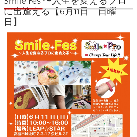
o
g
Smile Fes 〜人生を変えるプロ
k
er
に出逢える【6月11日 日曜
日】