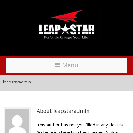
Menu
leapstaradmin
About 
leapstaradmin
This author has not yet filled in any details.
So far leapstaradmin has created 5 blog