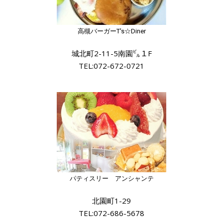
高槻バーガーT's☆Diner
城北町2-11-5南園㌱１F
TEL:072-672-0721
パティスリー アンシャンテ
北園町1-29
TEL:072-686-5678