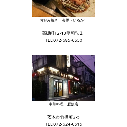
お好み焼き 海豚（いるか）
高槻町12-13明和㌱１F
TEL:072-685-6550
中華料理 雁飯店
茨木市竹橋町2-5
TEL:072-624-0515