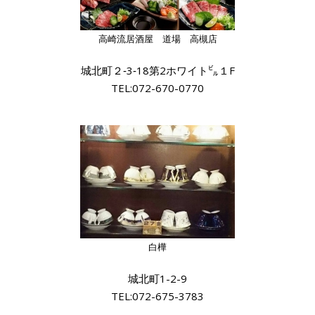
高崎流居酒屋 道場 高槻店
城北町２‐3‐18第2ホワイト㌱１F
TEL:072-670-0770
白樺
城北町1-2-9
TEL:072-675-3783