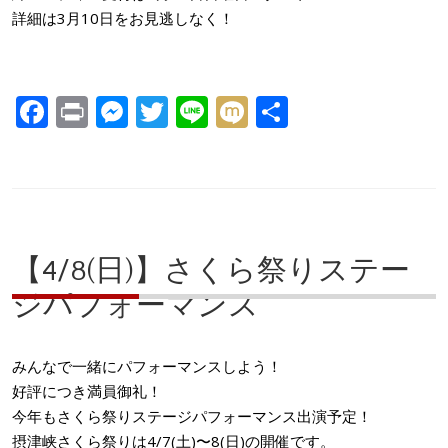
詳細は3月10日をお見逃しなく！
F
Pr
M
T
Li
M
共
ac
in
e
w
n
ix
有
e
t
ss
itt
e
i
b
e
er
o
n
o
g
【4/8(日)】さくら祭りステー
k
er
ジパフォーマンス
みんなで一緒にパフォーマンスしよう！
好評につき満員御礼！
今年もさくら祭りステージパフォーマンス出演予定！
摂津峡さくら祭りは4/7(土)〜8(日)の開催です。