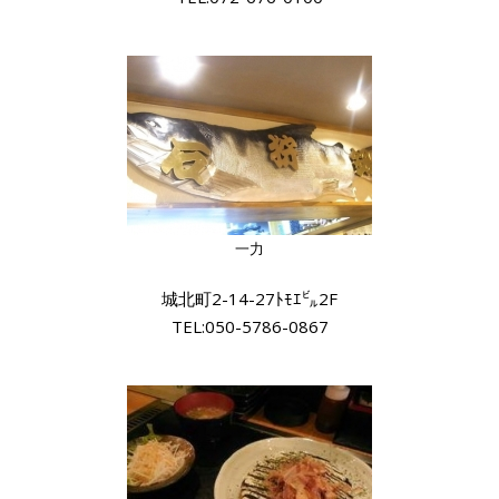
一力
城北町2-14-27ﾄﾓｴ㌱2F
TEL:050-5786-0867