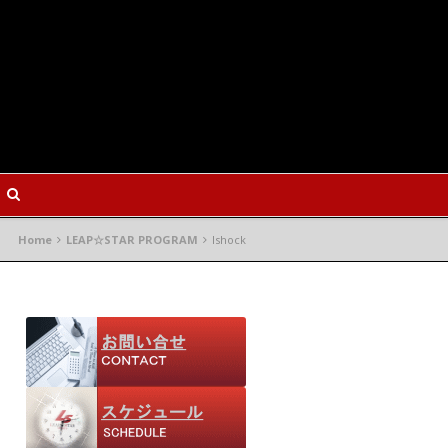
Home
LEAP☆STAR PROGRAM
lshock