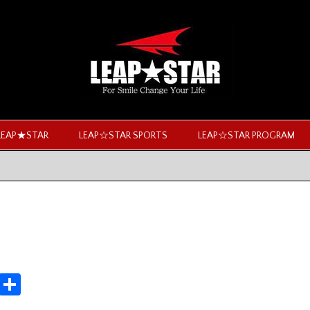
LEAP★STAR
LEAP☆STAR SPORTS
LEAP☆STAR PROGRAM
M
共
ix
有