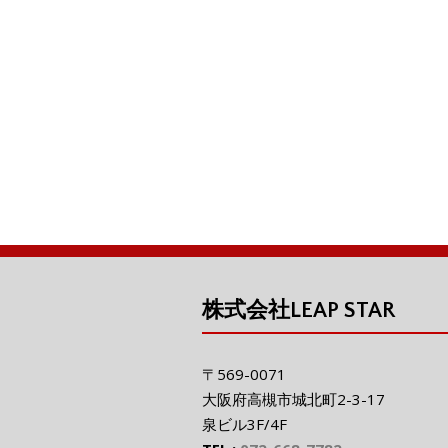
e
t
ss
itt
e
i
b
e
er
o
n
o
g
k
er
株式会社LEAP STAR
〒569-0071
大阪府高槻市城北町2-3-17
泉ビル3F/4F