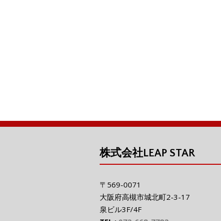
ac
in
e
w
n
e
t
ss
itt
e
i
b
e
er
o
n
o
g
k
er
株式会社LEAP STAR
〒569-0071
大阪府高槻市城北町2-3-17
泉ビル3F/4F