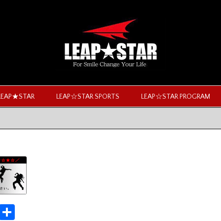
LEAP★STAR
LEAP☆STAR SPORTS
LEAP☆STAR PROGRAM
M
共