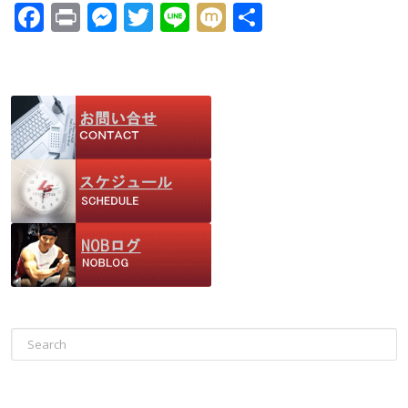
F
Pr
M
T
Li
M
共
ac
in
e
w
n
ix
有
e
t
ss
itt
e
i
b
e
er
o
n
o
g
k
er