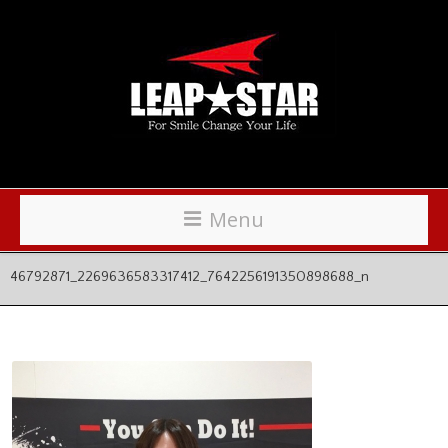
Menu
46792871_2269636583317412_7642256191350898688_n