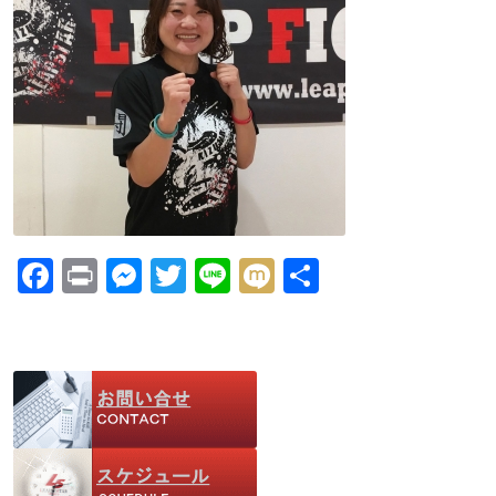
F
Pr
M
T
Li
M
共
ac
in
e
w
n
ix
有
e
t
ss
itt
e
i
b
e
er
o
n
o
g
k
er