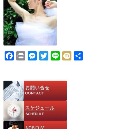
F
Pr
M
T
Li
M
共
ac
in
e
w
n
ix
有
e
t
ss
itt
e
i
b
e
er
o
n
o
g
k
er