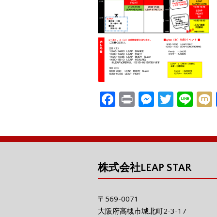
F
Pr
M
T
Li
ac
in
e
w
n
e
t
ss
itt
e
i
b
e
er
o
n
株式会社LEAP STAR
o
g
k
er
〒569-0071
大阪府高槻市城北町2-3-17