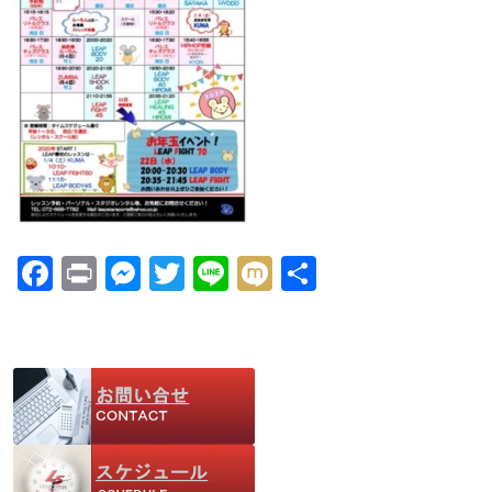
F
Pr
M
T
Li
M
共
ac
in
e
w
n
ix
有
e
t
ss
itt
e
i
b
e
er
o
n
o
g
k
er