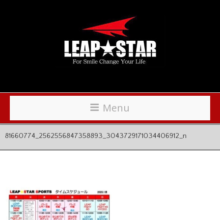
Menu
81660774_2562556847358893_3043729171034406912_n