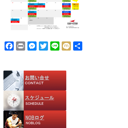
F
Pr
M
T
Li
M
共
ac
in
e
w
n
ix
有
e
t
ss
itt
e
i
b
e
er
o
n
o
g
k
er