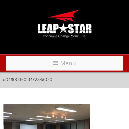
Menu
o0480036013472348070