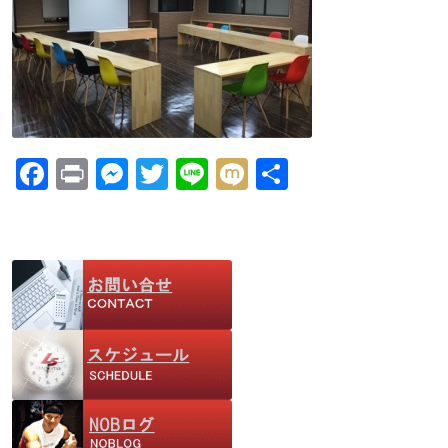
F
Pr
M
T
Li
M
共
ac
in
e
w
n
ix
有
e
t
ss
itt
e
i
b
e
er
o
n
o
g
k
er