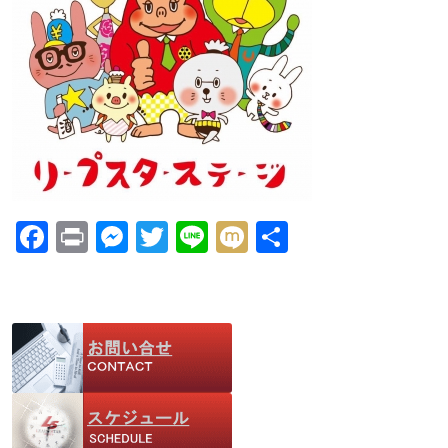
F
Pr
M
T
Li
M
共
ac
in
e
w
n
ix
有
e
t
ss
itt
e
i
b
e
er
o
n
o
g
k
er