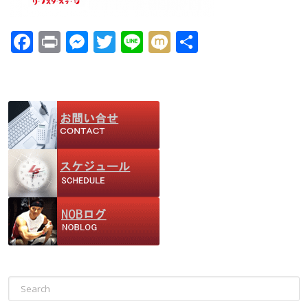
F
Pr
M
T
Li
M
共
ac
in
e
w
n
ix
有
e
t
ss
itt
e
i
b
e
er
o
n
o
g
k
er