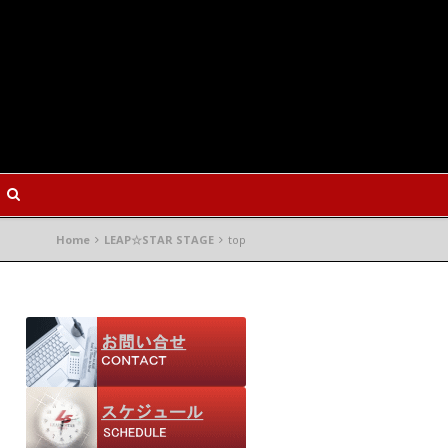
Home
LEAP☆STAR STAGE
top