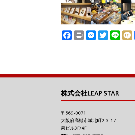
F
Pr
M
T
Li
ac
in
e
w
n
e
t
ss
itt
e
i
b
e
er
o
n
o
g
k
er
株式会社LEAP STAR
〒569-0071
大阪府高槻市城北町2-3-17
泉ビル3F/4F