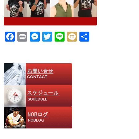
F
Pr
M
T
Li
M
共
ac
in
e
w
n
ix
有
e
t
ss
itt
e
i
b
e
er
o
n
o
g
k
er