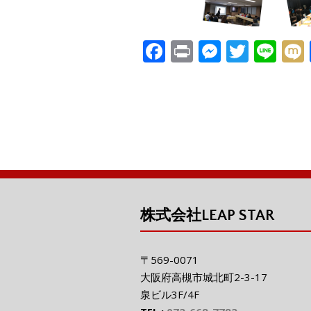
F
Pr
M
T
Li
ac
in
e
w
n
e
t
ss
itt
e
i
b
e
er
o
n
o
g
k
er
株式会社LEAP STAR
〒569-0071
大阪府高槻市城北町2-3-17
泉ビル3F/4F