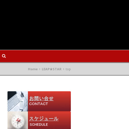
Home
LEAP★STAR
top